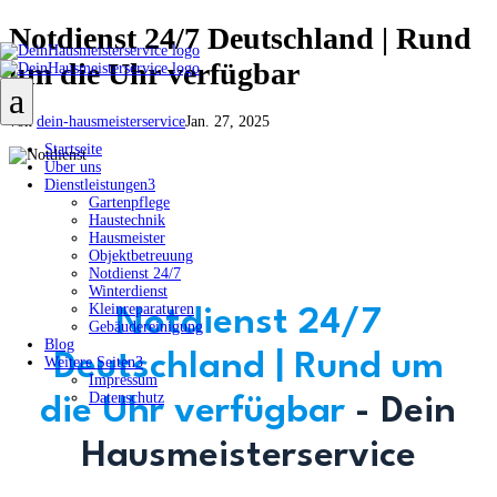
Notdienst 24/7 Deutschland | Rund
um die Uhr verfügbar
a
von
dein-hausmeisterservice
Jan. 27, 2025
Startseite
Über uns
Dienstleistungen
3
Gartenpflege
Haustechnik
Hausmeister
Objektbetreuung
Notdienst 24/7
Winterdienst
Kleinreparaturen
Notdienst 24/7
Gebäudereinigung
Blog
Deutschland | Rund um
Weitere Seiten
3
Impressum
Datenschutz
die Uhr verfügbar
- Dein
Hausmeisterservice